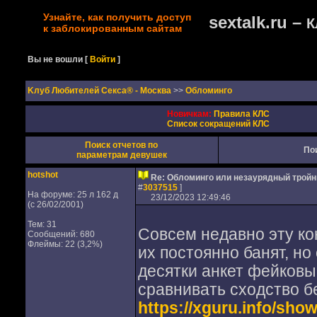
Узнайте, как получить доступ
sextalk.ru –
К
к заблокированным сайтам
Вы не вошли
[
Войти
]
Kлуб Любителей Секса® - Москва
>>
Обломинго
Новичкам:
Правила КЛС
Список сокращений КЛС
Поиск отчетов по
По
параметрам девушек
hotshot
Re: Обломинго или незаурядный тройн
#
3037515
]
На форуме: 25 л 162 д
23/12/2023 12:49:46
(с 26/02/2001)
Тем: 31
Совсем недавно эту кон
Сообщений: 680
Флеймы: 22 (3,2%)
их постоянно банят, но
десятки анкет фейковые
сравнивать сходство б
https://xguru.info/sho