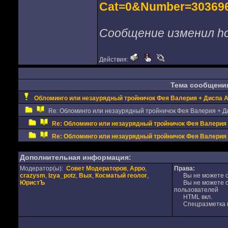
Cat=0&Number=30369
Сообщение изменил hot
Действия:
Тема сообщени
Обломинго или незаурядный тройничок Фея Валерия + Диспа 
Re: Обломинго или незаурядный тройничок Фея Валерия + Д
Re: Обломинго или незаурядный тройничок Фея Валерия
Re: Обломинго или незаурядный тройничок Фея Валерия
Дополнительная информация:
Модератор(ы):
Совет Модераторов
,
Appo
,
Права:
crazysm
,
Izya_potz
,
Вых
,
Косматый геолог
,
Вы не можете от
ЮристЪ
Вы не можете от
пользователей
HTML вкл.
Спецразметка в