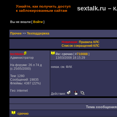
Узнайте, как получить доступ
sextalk.ru –
К
к заблокированным сайтам
Вы не вошли
[
Войти
]
Прочее
>>
Техподдержка
Новичкам:
Правила КЛС
Список сокращений КЛС
techboss
Re: срочно
[ #
710088
]
Администратор
13/03/2008 18:15:29
На форуме: 26 л 74 д
никак. см. ФАК
(с 25/05/2000)
Тем: 1280
Сообщений: 19835
Флеймы: 4387 (22%)
Гео: internet
Действия:
Тема сообщения
срочно