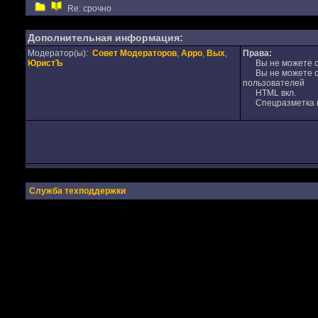
Re: срочно
Дополнительная информация:
Модератор(ы):
Совет Модераторов
,
Appo
,
Вых
,
Права:
ЮристЪ
Вы не можете от
Вы не можете от
пользователей
HTML вкл.
Спецразметка в
Служба техподдержки