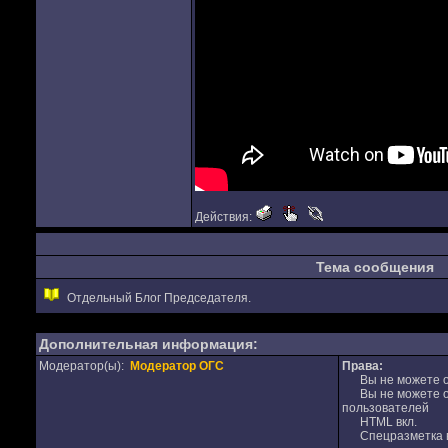
Действия:
Тема сообщения
Отдельный Блог Председателя.
Дополнительная информация:
Модератор(ы):
Модератор ОГС
Права:
Вы не можете от
Вы не можете от
пользователей
HTML вкл.
Спецразметка в