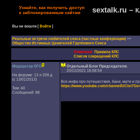
Узнайте, как получить доступ
sextalk.ru –
К
к заблокированным сайтам
Вы не вошли
[
Войти
]
Реальные встречи любителей секса (частные конференции)
>>
Общество Истинных Ценителей Группового Секса
Новичкам:
Правила КЛС
Список сокращений КЛС
Модератор ОГС
Отдельный Блог Председателя.
20/12/2021 16:08:54
На форуме: 13 л 209 д
(с 13/01/2013)
Вся инфа про путешествия, бани, мате и пр
https://www.youtube.com/channel/UClst7G
Тем: 40
Сообщений: 98