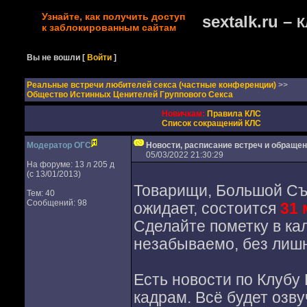
Узнайте, как получить доступ
sextalk.ru –
К
к заблокированным сайтам
Вы не вошли
[
Войти
]
Реальные встречи любителей секса (частные конференции)
>>
Общество Истинных Ценителей Группового Секса
Новичкам:
Правила КЛС
Список сокращений КЛС
Модератор ОГС
Новости, расписание встреч и обраще
05/03/2022 21:30:29
На форуме: 13 л 205 д
(с 13/01/2013)
Товарищи, Большой Съе
Тем: 40
Сообщений: 98
ожидает, состоится
31 
Сделайте пометку в ка
незабываемо, без лишн
Есть новости по Клубу
кадрам. Всё будет озву