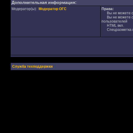
Дополнительная информация:
Модератор(ы):
Модератор ОГС
Права:
Вы не можете от
Вы не можете от
пользователей
HTML вкл.
Спецразметка в
Служба техподдержки