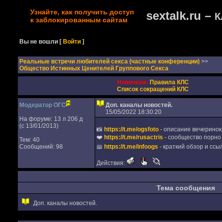
Узнайте, как получить доступ
sextalk.ru –
К
к заблокированным сайтам
Вы не вошли
[
Войти
]
Реальные встречи любителей секса (частные конференции)
>>
Общество Истинных Ценителей Группового Секса
Новичкам:
Правила КЛС
Список сокращений КЛС
Модератор ОГС
Доп. каналы новостей.
15/05/2022 18:30:20
На форуме: 13 л 206 д
(с 13/01/2013)
📸
https://t.me/ogsfoto
- описание вечеринок
❤️
https://t.me/rusactris
- сообщество порно
Тем: 40
Сообщений: 98
📖
https://t.me/infoogs
- краткий обзор и ссы
Действия:
Тема сообщения
Доп. каналы новостей.