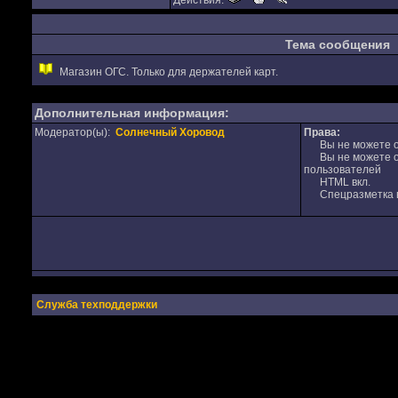
Действия:
Тема сообщения
Магазин ОГС. Только для держателей карт.
Дополнительная информация:
Модератор(ы):
Солнечный Хоровод
Права:
Вы не можете от
Вы не можете от
пользователей
HTML вкл.
Спецразметка в
Служба техподдержки