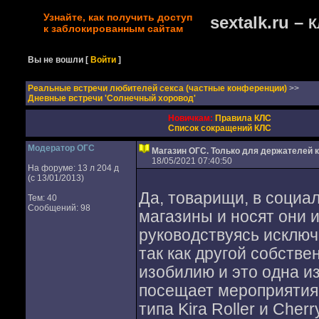
Узнайте, как получить доступ
sextalk.ru –
К
к заблокированным сайтам
Вы не вошли
[
Войти
]
Реальные встречи любителей секса (частные конференции)
>>
Дневные встречи 'Солнечный хоровод'
Новичкам:
Правила КЛС
Список сокращений КЛС
Модератор ОГС
Магазин ОГС. Только для держателей к
18/05/2021 07:40:50
На форуме: 13 л 204 д
(с 13/01/2013)
Да, товарищи, в социа
Тем: 40
Сообщений: 98
магазины и носят они 
руководствуясь исключ
так как другой собстве
изобилию и это одна и
посещает мероприятия
типа Kira Roller и Che