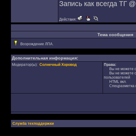
Запись как всегда ТГ 
Действия:
Тема сообщения
Возрождение ЛПА.
Дополнительная информация:
Модератор(ы):
Солнечный Хоровод
Права:
Вы не можете от
Вы не можете от
пользователей
HTML вкл.
Спецразметка в
Служба техподдержки