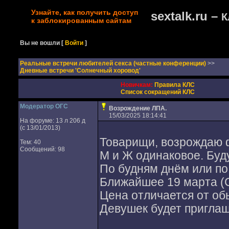
Узнайте, как получить доступ
sextalk.ru –
К
к заблокированным сайтам
Вы не вошли
[
Войти
]
Реальные встречи любителей секса (частные конференции)
>>
Дневные встречи 'Солнечный хоровод'
Новичкам:
Правила КЛС
Список сокращений КЛС
Модератор ОГС
Возрождение ЛПА.
15/03/2025 18:14:41
На форуме: 13 л 206 д
(с 13/01/2013)
Товарищи, возрождаю ф
Тем: 40
Сообщений: 98
М и Ж одинаковое. Буду
По будням днём или по 
Ближайшее 19 марта (С
Цена отличается от о
Девушек будет приглаш