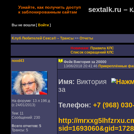
Узнайте, как получить доступ
sextalk.ru –
К
к заблокированным сайтам
Вы не вошли
[
Войти
]
Kлуб Любителей Секса® – Трансы
>>
Отчеты
Новичкам:
Правила КЛС
Список сокращений КЛС
nood43
Фейк Виктория за 20000
13/06/2018 20:41:46
Прикреплённые ф
Имя:
Виктория
за
На форуме: 13 л 196 д
Телефон:
+7 (968) 030
(с 24/01/2013)
Тем: 11
Сообщений: 230
http://mrxxg5lhfzrxu.cm
Всего отчетов:
5
sid=1693060&gid=172
Трансы: 5