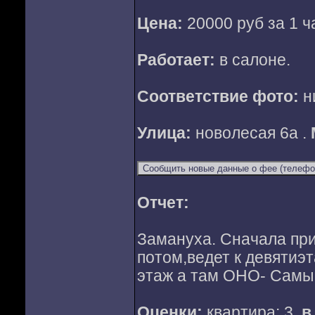
Цена:
20000 руб за 1 ч
Работает:
в салоне.
Соответствие фото:
н
Улица:
новолесая 6а .
Отчет:
Замануха. Сначала при
потом,ведет к девятиэ
этаж а там ОНО- Самы
Оценки:
квартира: 3,
в