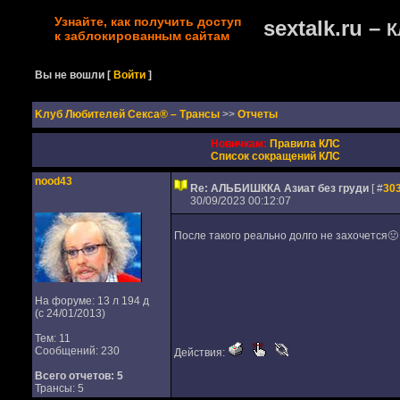
Узнайте, как получить доступ
sextalk.ru –
К
к заблокированным сайтам
Вы не вошли
[
Войти
]
Kлуб Любителей Секса® – Трансы
>>
Отчеты
Новичкам:
Правила КЛС
Список сокращений КЛС
nood43
Re: АЛЬБИШККА Азиат без груди
[ #
30
30/09/2023 00:12:07
После такого реально долго не захочется🤢
На форуме: 13 л 194 д
(с 24/01/2013)
Тем: 11
Сообщений: 230
Действия:
Всего отчетов:
5
Трансы: 5