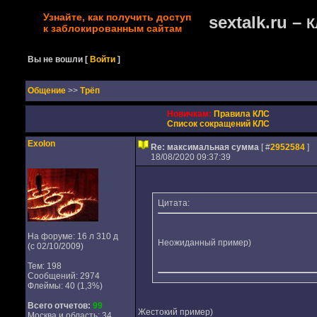
Узнайте, как получить доступ
sextalk.ru –
К
к заблокированным сайтам
Вы не вошли
[
Войти
]
Oбщение
>>
Трёп
Новичкам:
Правила КЛС
Список сокращений КЛС
Exolon
Re: максимальная сумма
[ #
2952584
]
18/08/2020 09:37:39
Цитата:
На форуме: 16 л 310 д
Неожиданный пример)
(с 02/10/2009)
Тем: 198
Сообщений: 2974
Флеймы: 40 (1,3%)
Всего отчетов:
99
Жестокий пример)
Москва и область: 34