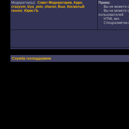
Модератор(ы):
Совет Модераторов
,
Appo
,
Права:
crazysm
,
Izya_potz
,
shuran
,
Вых
,
Косматый
Вы не можете от
геолог
,
ЮристЪ
Вы не можете от
пользователей
HTML вкл.
Спецразметка в
Служба техподдержки