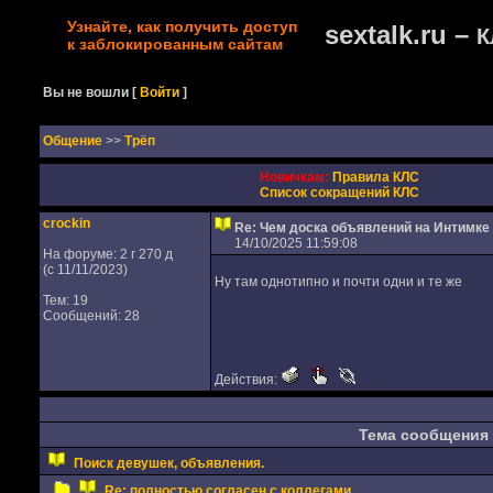
Узнайте, как получить доступ
sextalk.ru –
К
к заблокированным сайтам
Вы не вошли
[
Войти
]
Oбщение
>>
Трёп
Новичкам:
Правила КЛС
Список сокращений КЛС
crockin
Re: Чем доска объявлений на Интимке
14/10/2025 11:59:08
На форуме: 2 г 270 д
(с 11/11/2023)
Ну там однотипно и почти одни и те же
Тем: 19
Сообщений: 28
Действия:
Тема сообщения
Поиск девушек, объявления.
Re: полностью согласен с коллегами