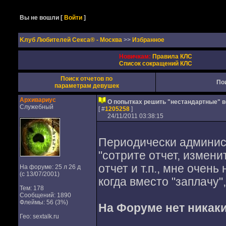
Вы не вошли
[
Войти
]
Kлуб Любителей Секса® - Москва
>>
Избранное
Новичкам:
Правила КЛС
Список сокращений КЛС
Поиск отчетов по
По
параметрам девушек
Архивариус
О попытках решить "нестандартные" в
Служебный
[ #
1205258
]
24/11/2011 03:38:15
Периодически админис
"сотрите отчет, измени
отчет и т.п., мне очень
На форуме: 25 л 26 д
(с 13/07/2001)
когда вместо "заплачу",
Тем: 178
Сообщений: 1890
Флеймы: 56 (3%)
На Форуме нет никаки
Гео: sextalk.ru