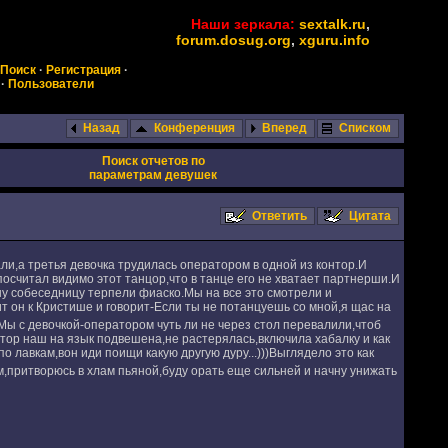
Наши зеркала:
sextalk.ru
,
forum.dosug.org
,
xguru.info
Поиск
·
Регистрация
·
·
Пользователи
Назад
Конференция
Вперед
Списком
Поиск отчетов по
параметрам девушек
Ответить
Цитата
ли,а третья девочка трудилась оператором в одной из контор.И
осчитал видимо этот танцор,что в танце его не хватает партнерши.И
шу собеседницу терпели фиаско.Мы на все это смотрели и
 он к Кристише и говорит-Если ты не потанцуешь со мной,я щас на
Мы с девочкой-оператором чуть ли не через стол перевалили,чтоб
тор наш на язык подвешена,не растерялась,включила хабалку и как
по лавкам,вон иди поищи какую другую дуру...)))Выглядело это как
м,притворюсь в хлам пьяной,буду орать еще сильней и начну унижать