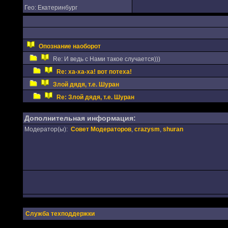
Гео: Екатеринбург
Опознание наоборот
Re: И ведь с Нами такое случается)))
Re: ха-ха-ха! вот потеха!
Злой дядя, т.е. Шуран
Re: Злой дядя, т.е. Шуран
Дополнительная информация:
Модератор(ы):
Совет Модераторов
,
crazysm
,
shuran
Служба техподдержки