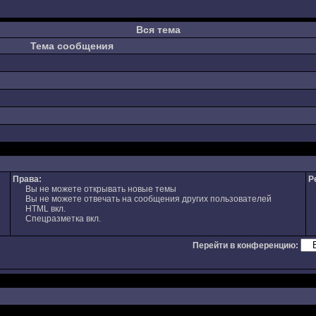
Вся тема
Тема сообщения
Права:
Р
Вы не можете открывать новые темы
Вы не можете отвечать на сообщения других пользователей
HTML вкл.
Спецразметка вкл.
Перейти в конференцию: