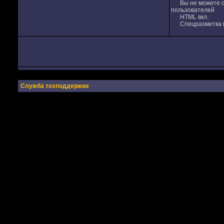
Вы не можете от
пользователей
HTML вкл.
Спецразметка в
Служба техподдержки