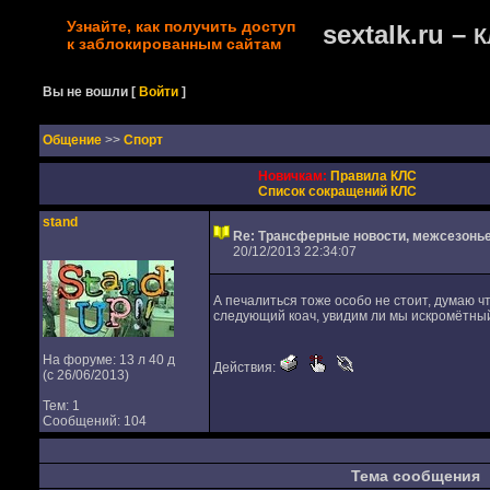
Узнайте, как получить доступ
sextalk.ru –
К
к заблокированным сайтам
Вы не вошли
[
Войти
]
Oбщение
>>
Спорт
Новичкам:
Правила КЛС
Список сокращений КЛС
stand
Re: Трансферные новости, межсезонь
20/12/2013 22:34:07
А печалиться тоже особо не стоит, думаю чт
следующий коач, увидим ли мы искромётны
На форуме: 13 л 40 д
Действия:
(с 26/06/2013)
Тем: 1
Сообщений: 104
Тема сообщения