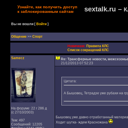
Узнайте, как получить доступ
sextalk.ru –
К
к заблокированным сайтам
Вы не вошли
[
Войти
]
Oбщение
>>
Спорт
Новичкам:
Правила КЛС
Список сокращений КЛС
Samecz
Re: Трансферные новости, межсезонь
21/12/2013 07:52:23
Цитата:
А Бышовец, Тетрадзе уже рубахи на гру
На форуме: 22 г 286 д
(с 27/10/2003)
Бышовец уже давно отработанный материал.
Тем: 497
Ходит шутка- ждем Красножана
Сообщений: 12205