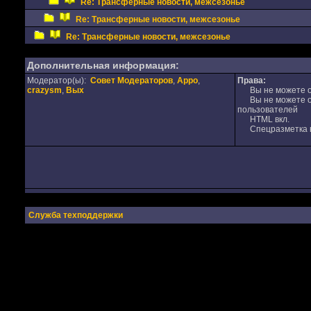
Re: Трансферные новости, межсезонье
Re: Трансферные новости, межсезонье
Re: Трансферные новости, межсезонье
Дополнительная информация:
Модератор(ы):
Совет Модераторов
,
Appo
,
Права:
crazysm
,
Вых
Вы не можете от
Вы не можете от
пользователей
HTML вкл.
Спецразметка в
Служба техподдержки