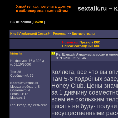
Узнайте, как получить доступ
sextalk.ru –
К
к заблокированным сайтам
Вы не вошли
[
Войти
]
Kлуб Любителей Секса® – Регионы
>>
Другие страны
Новичкам:
Правила КЛС
Список сокращений КЛС
kiriusha
Re: Шанхай. Аквариум, массаж и много
31/12/2013 21:28:46
На форуме: 16 л 302 д
(с 09/10/2009)
Коллега, все что вы о
Тем: 38
Сообщений: 79
Там 5-6 подобных заве
Всего отчетов:
25
Honey Club. Цены значи
Москва и область: 8
Обломинго: 4
за 1 дивчину совместн
Регионы: 12
Массаж: 1
всем ее скользким тело
писать не буду- получи
Гео: Везде, где есть секс
несущественными рас