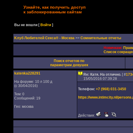
Узнайте, как получить доступ
к заблокированным сайтам
Вы не вошли
[
Войти
]
Kлуб Любителей Секса® - Москва
>>
Сомнительные отчеты
Новичкам:
Прав
Список сокраще
Поиск отчетов по
параметрам девушек
katenka228291
Re: Катя. На отлично.
[ #
173
15/05/2016 07:39:28
На форуме: 10 л 100 д
(с 30/04/2016)
Телефон:
+7 (968) 031-3450
Тем: 0
https://www.intimcity.nl/person
Сообщений: 19
Гео: москва
Действия: