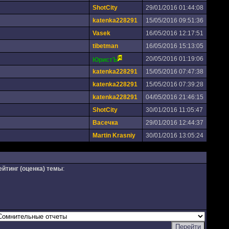
ShotCity
29/01/2016 01:44:08
katenka228291
15/05/2016 09:51:36
Vasek
16/05/2016 12:17:51
tibetman
16/05/2016 15:13:05
20/05/2016 01:19:06
ЮристЪ
katenka228291
15/05/2016 07:47:38
katenka228291
15/05/2016 07:39:28
katenka228291
04/05/2016 21:46:15
ShotCity
30/01/2016 11:05:47
Васечка
29/01/2016 12:44:37
Martin Krasniy
30/01/2016 13:05:24
ейтинг (оценка) темы
: