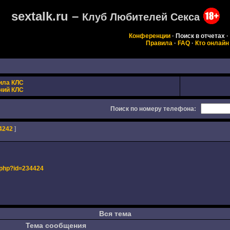
sextalk.ru –
Клуб Любителей Секса
Конференции
·
Поиск в отчетах
·
Правила
·
FAQ
·
Кто онлайн
ила КЛС
ний КЛС
Поиск по номеру телефона:
4242
]
s.php?id=234424
Вся тема
Тема сообщения