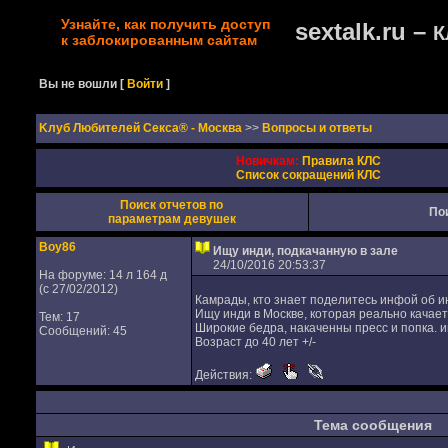
Узнайте, как получить доступ
sextalk.ru –
К
к заблокированным сайтам
Вы не вошли
[
Войти
]
Kлуб Любителей Секса® - Москва
>>
Вопросы и ответы
Новичкам:
Правила КЛС
Список сокращений КЛС
Поиск отчетов по
По
параметрам девушек
Boy86
Ищу инди, подкачанную в зале
24/10/2016 20:53:37
На форуме: 14 л 164 д
(с 27/02/2012)
Камрады, кто знает поделитесь инфой об и
Ищу инди в Москве, которая реально качае
Тем: 17
Широкие бедра, накаченны пресс и попка. и
Сообщений: 45
Возраст до 40 лет +/-
Действия:
Тема сообщения