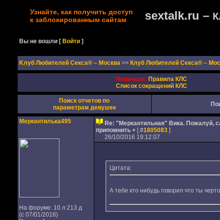
Узнайте, как получить доступ
sextalk.ru –
К
к заблокированным сайтам
Вы не вошли
[
Войти
]
Kлуб Любителей Секса® – Москва
>>
Клуб Любителей Секса® – Мо
Новичкам:
Правила КЛС
Список сокращений КЛС
Поиск отчетов по
По
параметрам девушек
Меркантилька495
Re: "Меркантильная" Вика. Пожалуй, с
припомнить +
[ #
1805083
]
26/10/2016 19:12:07
Цитата:
А тебе кто нибудь говорил что ты чер
На форуме: 10 л 213 д
(с 07/01/2016)