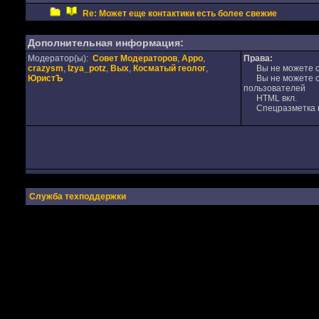
Re: Может еще контактики есть более свежие
Дополнительная информация:
Модератор(ы):
Совет Модераторов
,
Appo
,
Права:
crazysm
,
Izya_potz
,
Вых
,
Косматый геолог
,
Вы не можете от
ЮристЪ
Вы не можете от
пользователей
HTML вкл.
Спецразметка в
Служба техподдержки