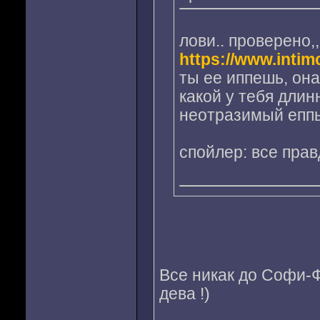
лови.. проверено,
https://www.intim
ты ее иппешь, она
какой у тебя длин
неотразимый еппы
спойлер: все правд
Все никак до Софи-Ф
дева !)