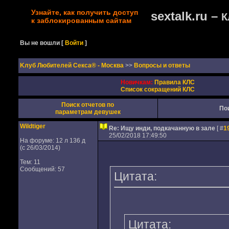
Узнайте, как получить доступ
sextalk.ru –
К
к заблокированным сайтам
Вы не вошли
[
Войти
]
Kлуб Любителей Секса® - Москва
>>
Вопросы и ответы
Новичкам:
Правила КЛС
Список сокращений КЛС
Поиск отчетов по
По
параметрам девушек
Wildtiger
Re: Ищу инди, подкачанную в зале
[ #
1
25/02/2018 17:49:50
На форуме: 12 л 136 д
(с 26/03/2014)
Тем: 11
Сообщений: 57
Цитата:
Цитата: