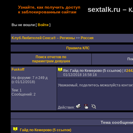
Узнайте, как получить доступ
sextalk.ru –
К
к заблокированным сайтам
Вы не вошли
[
Войти
]
Kлуб Любителей Секса® – Регионы
>>
Россия
Правила КЛС
Поиск отчетов по
По
параметрам девушек
Fuskoff
Re: Гайд по Кемерово (5 ссылок)
[ #
244
01/12/2018 16:58:18
На форуме: 7 л 249 д
(с 01/12/2018)
Уважаемый, поделитесь можалуйста контакт
Тем: 1
Сообщений: 2
Действия:
Тема сообщен
Гайд по Кемерово (5 ссылок)