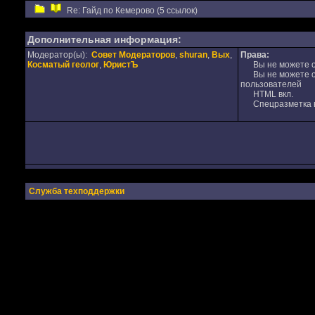
Re: Гайд по Кемерово (5 ссылок)
Дополнительная информация:
Модератор(ы):
Совет Модераторов
,
shuran
,
Вых
,
Права:
Косматый геолог
,
ЮристЪ
Вы не можете от
Вы не можете от
пользователей
HTML вкл.
Спецразметка в
Служба техподдержки