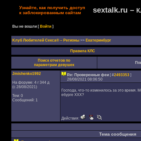
Узнайте, как получить доступ
sextalk.ru –
К
к заблокированным сайтам
Вы не вошли
[
Войти
]
Kлуб Любителей Секса® – Регионы
>>
Екатеринбург
Правила КЛС
Поиск отчетов по
По
параметрам девушек
Jmishenko1992
Re: Проверенные феи
[ #
2493353
]
28/08/2021 08:06:50
На форуме: 4 г 344 д
(с 28/08/2021)
Господа, что-то изменилось за это время. 
ебурге ХХХ?
Тем: 0
Сообщений: 1
Действия:
Тема сообщения