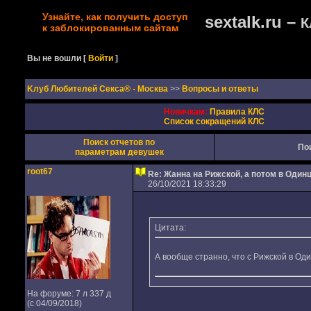
Узнайте, как получить доступ
sextalk.ru –
К
к заблокированным сайтам
Вы не вошли
[
Войти
]
Kлуб Любителей Секса® - Москва
>>
Вопросы и ответы
Новичкам:
Правила КЛС
Список сокращений КЛС
Поиск отчетов по
По
параметрам девушек
root67
Re: Жанна на Рижской, а потом в Один
26/10/2021 18:33:29
Цитата:
А вообще странно, что с Рижской в Од
На форуме: 7 л 337 д
(с 04/09/2018)