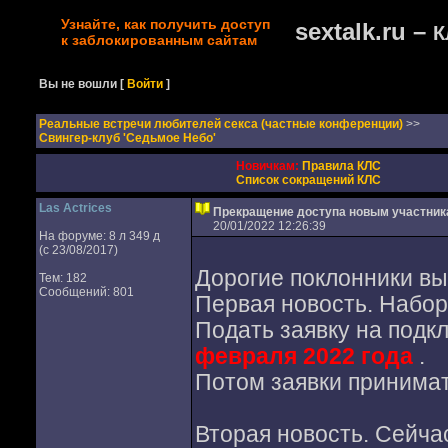
Узнайте, как получить доступ
sextalk.ru –
К
к заблокированным сайтам
Вы не вошли
[
Войти
]
Реальные встречи любителей секса (частные конференции)
>>
Свингер-клуб 'Седьмое Небо'
Новичкам:
Правила КЛС
Список сокращений КЛС
Las Actrices
Прекращение доступа новым участник
20/01/2022 12:26:39
На форуме: 8 л 349 д
(с 23/08/2017)
Дорогие поклонники вы
Тем: 182
Сообщений: 801
Первая новость. Набо
Подать заявку на подк
февраля 2022 года
.
Потом заявки принимат
Вторая новость. Сейчас