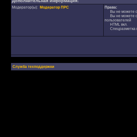
Дополнительная информация:
Модератор(ы):
Модератор ПРС
Права:
Вы не можете от
Вы не можете от
пользователей
HTML вкл.
Спецразметка в
Служба техподдержки