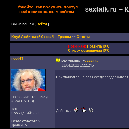
Узнайте, как получить доступ
sextalk.ru –
К
к заблокированным сайтам
Вы не вошли
[
Войти
]
Kлуб Любителей Секса® – Трансы
>>
Отчеты
Новичкам:
Правила КЛС
Список сокращений КЛС
nood43
Re: Ульяна
[ #
2999107
]
12/04/2022 15:21:46
Приглашал ее не раз,беседу поддерживает и
На форуме: 13 л 193 д
(с 24/01/2013)
Тем: 11
Действия:
Сообщений: 230
Всего отчетов:
5
Трансы: 5