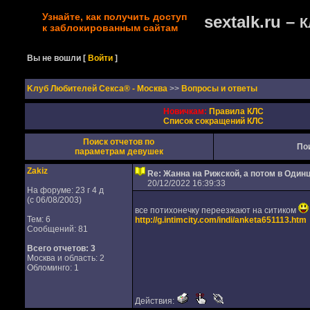
Узнайте, как получить доступ
sextalk.ru –
К
к заблокированным сайтам
Вы не вошли
[
Войти
]
Kлуб Любителей Секса® - Москва
>>
Вопросы и ответы
Новичкам:
Правила КЛС
Список сокращений КЛС
Поиск отчетов по
По
параметрам девушек
Zakiz
Re: Жанна на Рижской, а потом в Один
20/12/2022 16:39:33
На форуме: 23 г 4 д
(с 06/08/2003)
все потихонечку переезжают на ситиком
Тем: 6
http://g.intimcity.com/indi/anketa651113.htm
Сообщений: 81
Всего отчетов:
3
Москва и область: 2
Обломинго: 1
Действия: