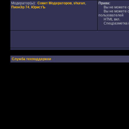
Модератор(ы):
Совет Модераторов
,
shuran
,
Права:
ПионЭр 74
,
ЮристЪ
Вы не можете от
Вы не можете от
пользователей
HTML вкл.
Спецразметка в
Служба техподдержки