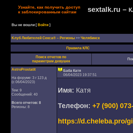
Узнайте, как получить доступ
sextalk.ru –
К
к заблокированным сайтам
Вы не вошли
[
Войти
]
Kлуб Любителей Секса® – Регионы
>>
Челябинск
Правила КЛС
Поиск отчетов по
По
параметрам девушек
AstroProstatit
Баба Катя
06/04/2023 19:37:51
На форуме: 3 г 123 д
(с 06/04/2023)
Имя:
Катя
Тем: 9
Сообщений: 40
Всего отчетов:
8
Телефон:
+7 (900) 073
Регионы: 8
https://d.cheleba.pro/g