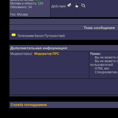
Москва и область: 110
Действия:
Обломинго: 34
Гео: Москва
Тема сообщения
Телеграмм Канал Путешествий.
Дополнительная информация:
Модератор(ы):
Модератор ПРС
Права:
Вы не можете от
Вы не можете от
пользователей
HTML вкл.
Спецразметка в
Служба техподдержки