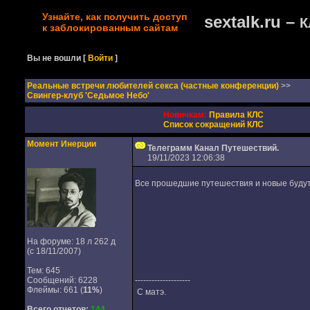
Узнайте, как получить доступ
sextalk.ru –
К
к заблокированным сайтам
Вы не вошли
[
Войти
]
Реальные встречи любителей секса (частные конференции)
>>
Свингер-клуб 'Седьмое Небо'
Новичкам:
Правила КЛС
Список сокращений КЛС
Момент Инерции
Телеграмм Канал Путешествий.
19/11/2023 12:06:38
Все прошедшие путешествия и новые будут
На форуме: 18 л 262 д
(с 18/11/2007)
Тем: 645
Сообщений: 6228
--------------------
Флеймы: 661 (
11%
)
С матэ.
Всего отчетов:
144