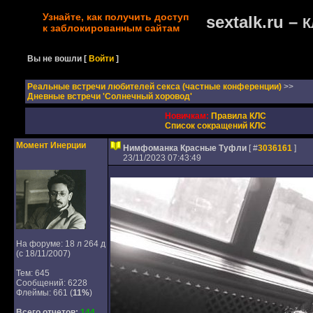
Узнайте, как получить доступ
sextalk.ru –
К
к заблокированным сайтам
Вы не вошли
[
Войти
]
Реальные встречи любителей секса (частные конференции)
>>
Дневные встречи 'Солнечный хоровод'
Новичкам:
Правила КЛС
Список сокращений КЛС
Момент Инерции
Нимфоманка Красные Туфли
[ #
3036161
]
23/11/2023 07:43:49
На форуме: 18 л 264 д
(с 18/11/2007)
Тем: 645
Сообщений: 6228
Флеймы: 661 (
11%
)
Всего отчетов:
144