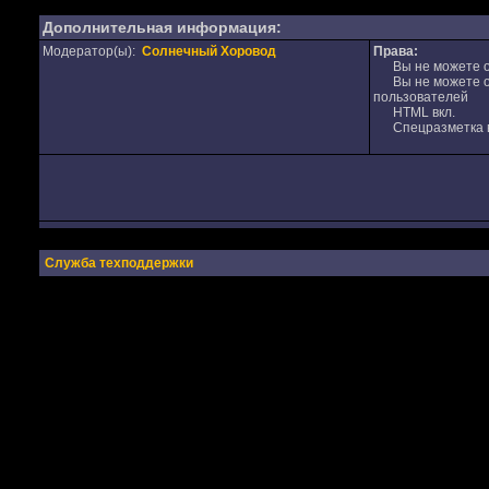
Дополнительная информация:
Модератор(ы):
Солнечный Хоровод
Права:
Вы не можете от
Вы не можете от
пользователей
HTML вкл.
Спецразметка в
Служба техподдержки