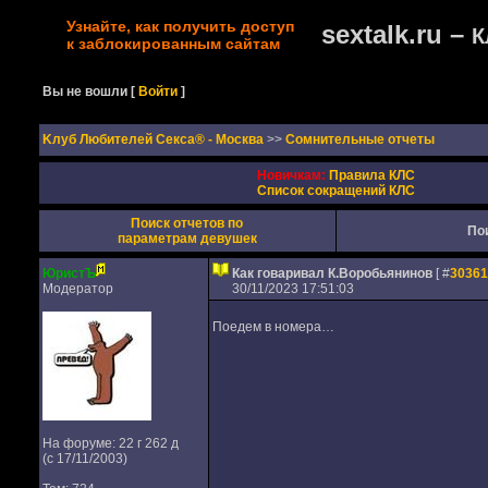
Узнайте, как получить доступ
sextalk.ru –
К
к заблокированным сайтам
Вы не вошли
[
Войти
]
Kлуб Любителей Секса® - Москва
>>
Сомнительные отчеты
Новичкам:
Правила КЛС
Список сокращений КЛС
Поиск отчетов по
По
параметрам девушек
ЮристЪ
Как говаривал К.Воробьянинов
[ #
30361
Модератор
30/11/2023 17:51:03
Поедем в номера…
На форуме: 22 г 262 д
(с 17/11/2003)