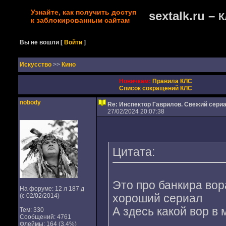
Узнайте, как получить доступ
sextalk.ru –
К
к заблокированным сайтам
Вы не вошли
[
Войти
]
Искусство
>>
Кино
Новичкам:
Правила КЛС
Список сокращений КЛС
nobody
Re: Инспектор Гаврилов. Свежий сери
27/02/2024 20:07:38
Цитата:
Это про банкира вор
На форуме: 12 л 187 д
(с 02/02/2014)
хороший сериал
А здесь какой вор в
Тем: 330
Сообщений: 4761
Флеймы: 164 (3,4%)