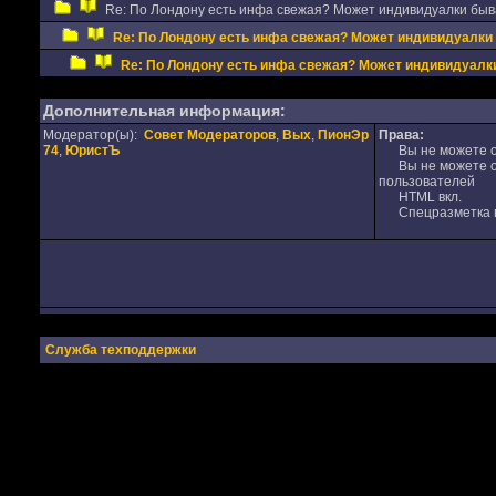
Re: По Лондону есть инфа свежая? Может индивидуалки бы
Re: По Лондону есть инфа свежая? Может индивидуалки
Re: По Лондону есть инфа свежая? Может индивидуал
Дополнительная информация:
Модератор(ы):
Совет Модераторов
,
Вых
,
ПионЭр
Права:
74
,
ЮристЪ
Вы не можете от
Вы не можете от
пользователей
HTML вкл.
Спецразметка в
Служба техподдержки