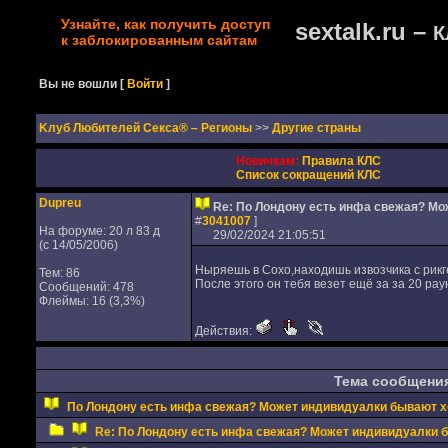
Узнайте, как получить доступ
sextalk.ru –
К
к заблокированным сайтам
Вы не вошли
[
Войти
]
Kлуб Любителей Секса® – Регионы
>>
Другие страны
Новичкам:
Правила КЛС
Список сокращений КЛС
Dupreu
Re: По Лондону есть инфа свежая? М
#
3041007
]
На форуме: 20 л 83 д
29/02/2024 21:05:51
(с 14/05/2006)
Ныряешь в Сохо,находишь извозчика с рикге
Тем: 86
После этого он тебя везет ещё за за 20 рау
Сообщений: 478
Флеймы: 16 (3,3%)
Действия:
Тема сообщени
По Лондону есть инфа свежая? Может индивидуалки бывают 
Re: По Лондону есть инфа свежая? Может индивидуалки 