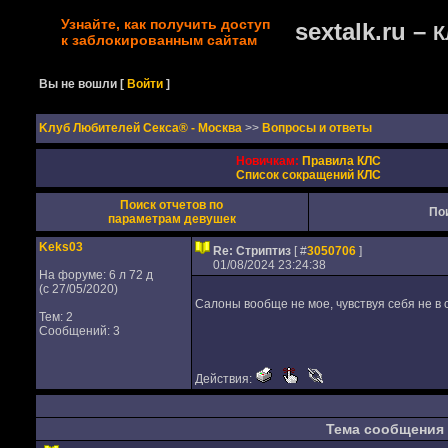
Узнайте, как получить доступ
sextalk.ru –
К
к заблокированным сайтам
Вы не вошли
[
Войти
]
Kлуб Любителей Секса® - Москва
>>
Вопросы и ответы
Новичкам:
Правила КЛС
Список сокращений КЛС
Поиск отчетов по
По
параметрам девушек
Keks03
Re: Стриптиз
[ #
3050706
]
01/08/2024 23:24:38
На форуме: 6 л 72 д
(с 27/05/2020)
Салоны вообще не мое, чувствуя себя не в
Тем: 2
Сообщений: 3
Действия:
Тема сообщения