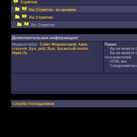
Стриптиз
Re: Стриптиз - из архивов
Re: Стриптиз
Re: Стриптиз
Дополнительная информация:
Модератор(ы):
Совет Модераторов
,
Appo
,
Права:
crazysm
,
Izya_potz
,
Вых
,
Косматый геолог
,
Вы не можете от
ЮристЪ
Вы не можете от
пользователей
HTML вкл.
Спецразметка в
Служба техподдержки