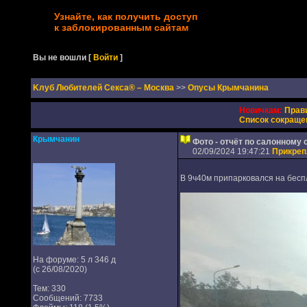
Узнайте, как получить доступ
к заблокированным сайтам
Вы не вошли
[
Войти
]
Kлуб Любителей Секса® – Москва
>>
Опусы Крымчанина
Новичкам:
Прав
Список сокраще
Крымчанин
Фото - отчёт по салонному 
02/09/2024 19:47:21
Прикре
В 9ч40м припарковался на бесп
На форуме: 5 л 346 д
(с 26/08/2020)
Тем: 330
Сообщений: 7733