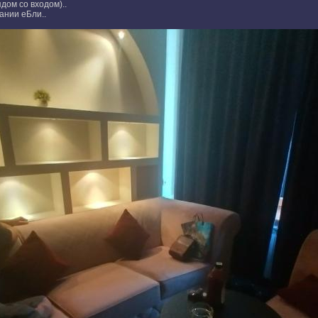
дом со входом)..
ании еБли..