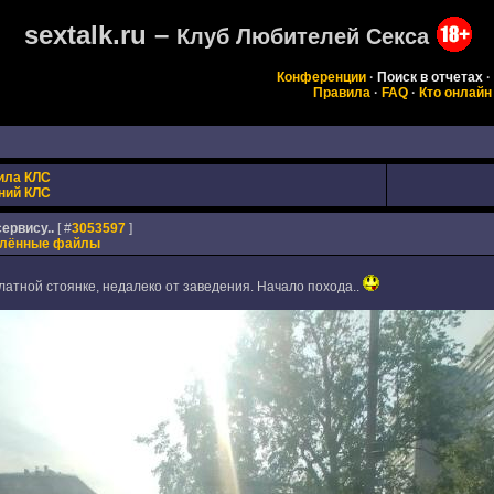
sextalk.ru –
Клуб Любителей Секса
Конференции
·
Поиск в отчетах
·
Правила
·
FAQ
·
Кто онлайн
ила КЛС
ний КЛС
сервису..
[ #
3053597
]
плённые файлы
латной стоянке, недалеко от заведения. Начало похода..