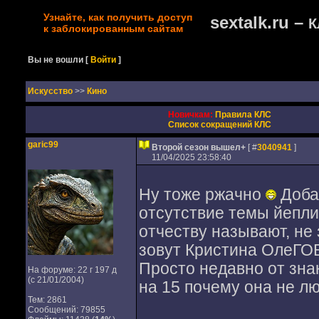
Узнайте, как получить доступ
sextalk.ru –
К
к заблокированным сайтам
Вы не вошли
[
Войти
]
Искусство
>>
Кино
Новичкам:
Правила КЛС
Список сокращений КЛС
garic99
Второй сезон вышел+
[ #
3040941
]
11/04/2025 23:58:40
Ну тоже ржачно
Добав
отсутствие темы йепли
отчеству называют, не 
зовут Кристина ОлеГ
Просто недавно от зн
На форуме: 22 г 197 д
(с 21/01/2004)
на 15 почему она не л
Тем: 2861
Сообщений: 79855