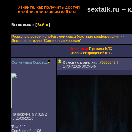
Узнайте, как получить доступ
sextalk.ru –
К
к заблокированным сайтам
Вы не вошли
[
Войти
]
Реальные встречи любителей секса (частные конференции)
>>
Дневные встречи 'Солнечный хоровод'
Новичкам:
Правила КЛС
Список сокращений КЛС
Солнечный Хоровод
К слову о моделях.
[ #
3066847
]
14/04/2025 08:34:45
На форуме: 9 л 329 д
(с 11/09/2016)
Тем: 246
Сообщений: 1106