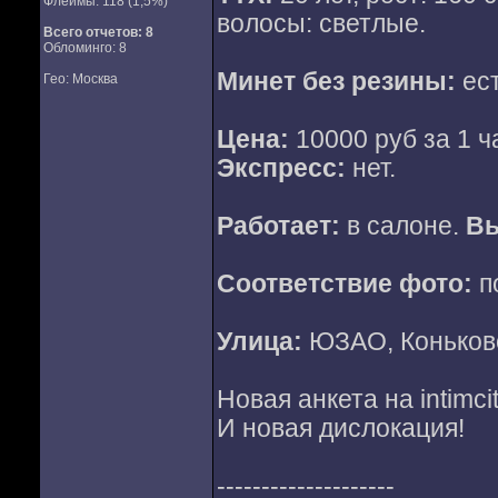
Флеймы: 118 (1,5%)
волосы: светлые.
Всего отчетов:
8
Обломинго: 8
Минет без резины:
ес
Гео: Москва
Цена:
10000 руб за 1 ча
Экспресс:
нет.
Работает:
в салоне.
Вы
Соответствие фото:
п
Улица:
ЮЗАО, Коньков
Новая анкета на intimcit
И новая дислокация!
--------------------