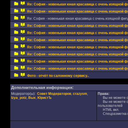
Re: София - новенькая юная красавица с очень изящной фи
Re: София - новенькая юная красавица с очень изящной фи
Re: София - новенькая юная красавица с очень изящной фигу
Re: София - новенькая юная красавица с очень изящной фи
Re: София - новенькая юная красавица с очень изящной фи
Re: София - новенькая юная красавица с очень изящной фи
Re: София - новенькая юная красавица с очень изящной фи
Re: София - новенькая юная красавица с очень изящной фи
Re: София - новенькая юная красавица с очень изящной фи
Re: София - новенькая юная красавица с очень изящной фи
Фото - отчёт по салонному сервису..
Дополнительная информация:
Модератор(ы):
Совет Модераторов
,
crazysm
,
Права:
Izya_potz
,
Вых
,
ЮристЪ
Вы не можете от
Вы не можете от
пользователей
HTML вкл.
Спецразметка в