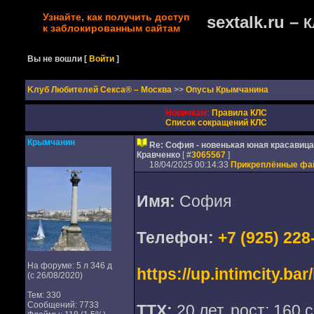
Узнайте, как получить доступ
sextalk.ru –
К
к заблокированным сайтам
Вы не вошли
[
Войти
]
Kлуб Любителей Секса® – Москва
>>
Опусы Крымчанина
Новичкам:
Правила КЛС
Список сокращений КЛС
Крымчанин
Re: София - новенькая юная красавица
Кравченко
[ #
3065567
]
18/04/2025 00:14:33
Прикреплённые ф
Имя:
София
Телефон:
+7 (925) 228
На форуме: 5 л 346 д
https://up.intimcity.ba
(с 26/08/2020)
Тем: 330
Сообщений: 7733
ТТХ:
20 лет, рост: 160 с