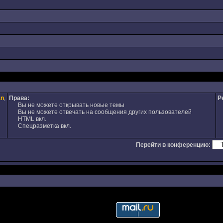
an
,
Права:
Р
Вы не можете открывать новые темы
Вы не можете отвечать на сообщения других пользователей
HTML вкл.
Спецразметка вкл.
Перейти в конференцию: