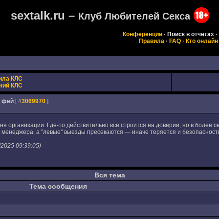
sextalk.ru –
Клуб Любителей Секса
Конференции
·
Поиск в отчетах
·
Правила
·
FAQ
·
Кто онлайн
ила КЛС
ний КЛС
т фей
[ #
3069970
]
вня организации. Где-то действительно всё строится на доверии, но в более с
 менеджера, а "левые" выезды пресекаются — иначе теряется и безопасность
2025 09:39:05)
Вся тема
Тема сообщения