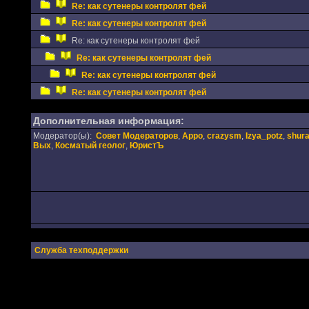
Re: как сутенеры контролят фей
Re: как сутенеры контролят фей
Re: как сутенеры контролят фей
Re: как сутенеры контролят фей
Re: как сутенеры контролят фей
Re: как сутенеры контролят фей
Дополнительная информация:
Модератор(ы):
Совет Модераторов
,
Appo
,
crazysm
,
Izya_potz
,
shur
Вых
,
Косматый геолог
,
ЮристЪ
Служба техподдержки