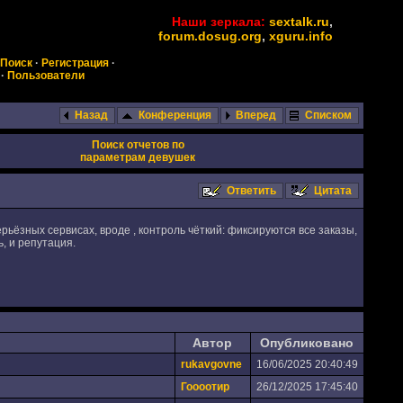
Наши зеркала:
sextalk.ru
,
forum.dosug.org
,
xguru.info
Поиск
·
Регистрация
·
·
Пользователи
Назад
Конференция
Вперед
Списком
Поиск отчетов по
параметрам девушек
Ответить
Цитата
ерьёзных сервисах, вроде , контроль чёткий: фиксируются все заказы,
, и репутация.
Автор
Опубликовано
rukavgovne
16/06/2025 20:40:49
Гоооотир
26/12/2025 17:45:40