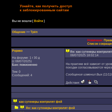
Узнайте, как получить доступ
к заблокированным сайтам
Вы не вошли
[
Войти
]
Oбщение
>>
Трёп
Новичкам:
Прав
Список сокраще
Рорико
Re: как сутенеры контроля
08/07/2025 18:02:14
На форуме: 1 г 30 д
(с 08/07/2025)
На практике всё зависит от уро
Бан: пожизненно
поездки согласовываются через
Тем: 0
Сообщение изменил Вых (11/12/
Сообщений: 4
Действия:
как сутенеры контролят фей
Re: как сутенеры контролят фей