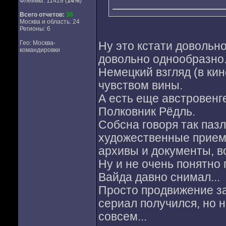
Флеймы: 11428 (
14%
)
Всего отчетов:
30
Москва и область: 24
Регионы: 6
Гео: Москва-
Ну это кстати довольн
командировки
довольно однообразно
Немецкий взгляд (в ки
чувством вины.
А есть еще австровенг
Полковник Рёдль.
Собсна говоря так пазл
художественные приемы
архивы и документы, в
Ну и не очень понятн
Вайда давно снимал...
Просто продвижение за
сериал получился, но 
совсем...