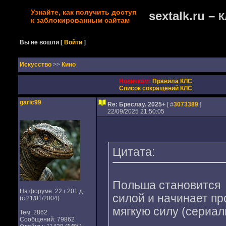
Узнайте, как получить доступ
sextalk.ru –
К
к заблокированным сайтам
Вы не вошли
[
Войти
]
Искусство
>>
Кино
Новичкам:
Правила КЛС
Список сокращений КЛС
garic99
Re: Бреслау. 2025+
[ #
3073389
]
22/09/2025 21:50:05
Цитата:
Польша становится
На форуме: 22 г 201 д
силой и начинает пр
(с 21/01/2004)
мягкую силу (сериал
Тем: 2862
Сообщений: 79862