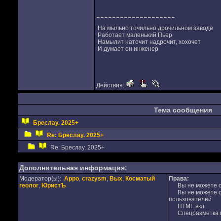
--------------------
На мыльно точильно дрочильном заводе
Работает маленький Пьер
Намылит наточит надрочит, хохочет
И думает он инженер
Действия:
Тема сообщения
Бреслау. 2025+
Re: Бреслау. 2025+
Re: Бреслау. 2025+
Дополнительная информация:
Модератор(ы):
Appo
,
crazysm
,
Вых
,
Косматый
Права:
геолог
,
ЮристЪ
Вы не можете от
Вы не можете от
пользователей
HTML вкл.
Спецразметка в