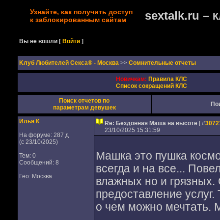
Узнайте, как получить доступ
sextalk.ru –
К
к заблокированным сайтам
Вы не вошли
[
Войти
]
Kлуб Любителей Секса® - Москва
>>
Сомнительные отчеты
Новичкам:
Правила КЛС
Список сокращений КЛС
Поиск отчетов по
По
параметрам девушек
Илья К
Re: Бездонная Маша на высоте
[ #
3072
23/10/2025 15:31:59
На форуме: 287 д
(с 23/10/2025)
Машка это пушка космос
Тем: 0
Сообщений: 8
всегда и на все... Пов
Гео: Москва
влажных но и грязных.
предоставление услуг. 
о чем можно мечтать. 