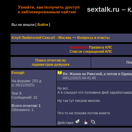
Узнайте, как получить доступ
sextalk.ru –
К
к заблокированным сайтам
Вы не вошли
[
Войти
]
Kлуб Любителей Секса® - Москва
>>
Вопросы и ответы
Новичкам:
Правила КЛС
Список сокращений КЛС
Поиск отчетов по
По
параметрам девушек
Enough
Re: Жанна на Рижской, а потом в Один
09/12/2025 04:41:45
На форуме: 255 д
(с 26/11/2025)
Ну вот.
А я слышал что половина фей зарабатывают
Тем: 8
Сообщений: 32
Ну так тут писали многие.
Всего отчетов:
1
Обломинго: 1
Что то не похоже потом анкете
Действия: