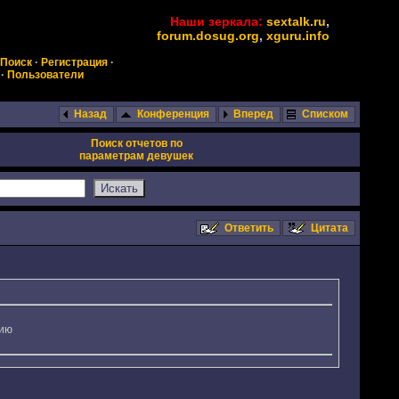
Наши зеркала:
sextalk.ru
,
forum.dosug.org
,
xguru.info
Поиск
·
Регистрация
·
·
Пользователи
Назад
Конференция
Вперед
Списком
Поиск отчетов по
параметрам девушек
Ответить
Цитата
сию