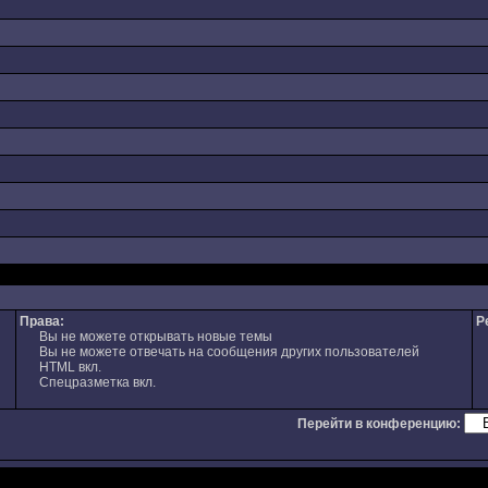
Права:
Р
Вы не можете открывать новые темы
Вы не можете отвечать на сообщения других пользователей
HTML вкл.
Спецразметка вкл.
Перейти в конференцию: