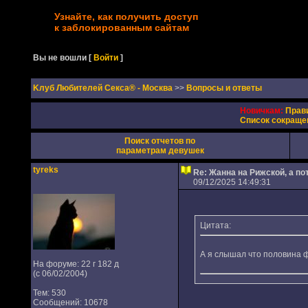
Узнайте, как получить доступ
к заблокированным сайтам
Вы не вошли
[
Войти
]
Kлуб Любителей Секса® - Москва
>>
Вопросы и ответы
Новичкам:
Прав
Список сокраще
Поиск отчетов по
параметрам девушек
tyreks
Re: Жанна на Рижской, а п
09/12/2025 14:49:31
Цитата:
А я слышал что половина ф
На форуме: 22 г 182 д
(с 06/02/2004)
Тем: 530
Сообщений: 10678