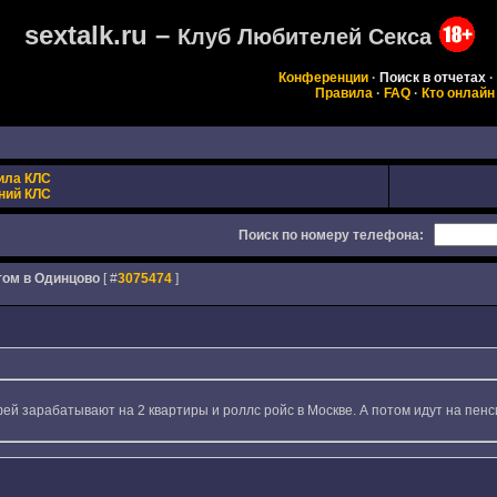
sextalk.ru –
Клуб Любителей Секса
Конференции
·
Поиск в отчетах
·
Правила
·
FAQ
·
Кто онлайн
ила КЛС
ний КЛС
Поиск по номеру телефона:
отом в Одинцово
[ #
3075474
]
ей зарабатывают на 2 квартиры и роллс ройс в Москве. А потом идут на пен