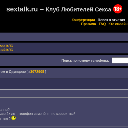
sextalk.ru –
Клуб Любителей Секса
Конференции
·
Поиск в отчетах
·
Правила
·
FAQ
·
Кто онлайн
ила КЛС
ний КЛС
Поиск по номеру телефона:
отом в Одинцово
[ #
3072905
]
Жанне?
ше 2х лет, телефон изменён н не корректный.
ботает?