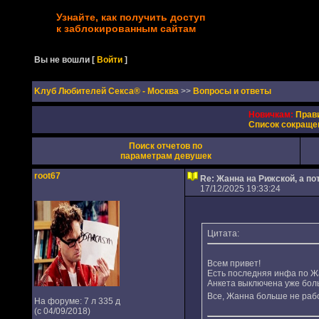
Узнайте, как получить доступ
к заблокированным сайтам
Вы не вошли
[
Войти
]
Kлуб Любителей Секса® - Москва
>>
Вопросы и ответы
Новичкам:
Прав
Список сокраще
Поиск отчетов по
параметрам девушек
root67
Re: Жанна на Рижской, а п
17/12/2025 19:33:24
Цитата:
Всем привет!
Есть последняя инфа по 
Анкета выключена уже боль
Все, Жанна больше не ра
На форуме: 7 л 335 д
(с 04/09/2018)