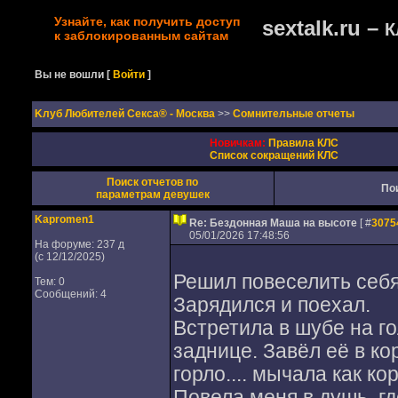
Узнайте, как получить доступ
sextalk.ru –
К
к заблокированным сайтам
Вы не вошли
[
Войти
]
Kлуб Любителей Секса® - Москва
>>
Сомнительные отчеты
Новичкам:
Правила КЛС
Список сокращений КЛС
Поиск отчетов по
По
параметрам девушек
Kapromen1
Re: Бездонная Маша на высоте
[ #
3075
05/01/2026 17:48:56
На форуме: 237 д
(с 12/12/2025)
Решил повеселить себя
Тем: 0
Сообщений: 4
Зарядился и поехал.
Встретила в шубе на го
заднице. Завёл её в ко
горло.... мычала как ко
Повела меня в душь, гд