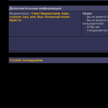
Дополнительная информация:
Модератор(ы):
Совет Модераторов
,
Appo
,
Права:
crazysm
,
Izya_potz
,
Вых
,
Косматый геолог
,
Вы не можете от
ЮристЪ
Вы не можете от
пользователей
HTML вкл.
Спецразметка в
Служба техподдержки