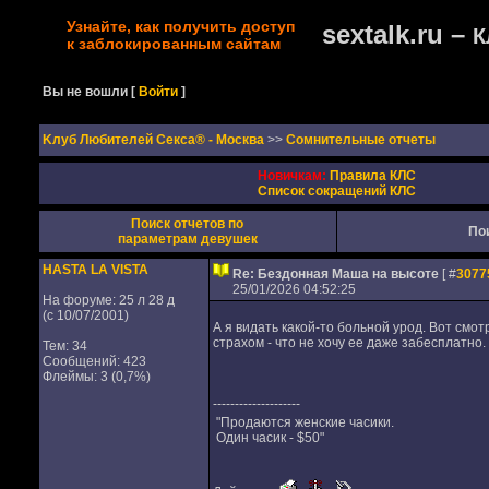
Узнайте, как получить доступ
sextalk.ru –
К
к заблокированным сайтам
Вы не вошли
[
Войти
]
Kлуб Любителей Секса® - Москва
>>
Сомнительные отчеты
Новичкам:
Правила КЛС
Список сокращений КЛС
Поиск отчетов по
По
параметрам девушек
HASTA LA VISTA
Re: Бездонная Маша на высоте
[ #
3077
25/01/2026 04:52:25
На форуме: 25 л 28 д
(с 10/07/2001)
А я видать какой-то больной урод. Вот см
страхом - что не хочу ее даже забесплатно.
Тем: 34
Сообщений: 423
Флеймы: 3 (0,7%)
--------------------
"Продаются женские часики.
Один часик - $50"