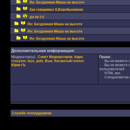
Re: Бездонная Маша на высоте
Как говаривал К.Воробьянинов
да ну (+)
Re: Бездонная Маша на высоте
Re: Бездонная Маша на высоте
Re: Бездонная Маша на высоте
Дополнительная информация:
Модератор(ы):
Совет Модераторов
,
Appo
,
Права:
crazysm
,
Izya_potz
,
Вых
,
Косматый геолог
,
Вы не можете от
ЮристЪ
Вы не можете от
пользователей
HTML вкл.
Спецразметка в
Служба техподдержки