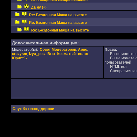
да ну (+)
Re: Бездонная Маша на высоте
Re: Бездонная Маша на высоте
Re: Бездонная Маша на высоте
Дополнительная информация:
Модератор(ы):
Совет Модераторов
,
Appo
,
Права:
crazysm
,
Izya_potz
,
Вых
,
Косматый геолог
,
Вы не можете от
ЮристЪ
Вы не можете от
пользователей
HTML вкл.
Спецразметка в
Служба техподдержки