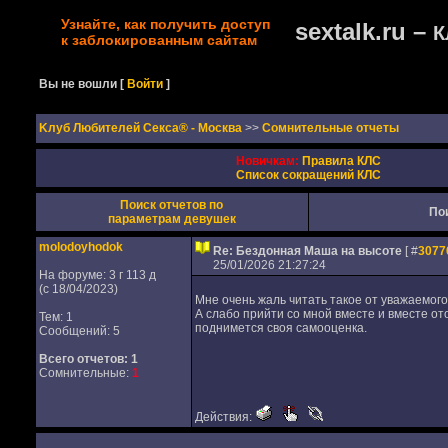
Узнайте, как получить доступ
sextalk.ru –
К
к заблокированным сайтам
Вы не вошли
[
Войти
]
Kлуб Любителей Секса® - Москва
>>
Сомнительные отчеты
Новичкам:
Правила КЛС
Список сокращений КЛС
Поиск отчетов по
По
параметрам девушек
molodoyhodok
Re: Бездонная Маша на высоте
[ #
3077
25/01/2026 21:27:24
На форуме: 3 г 113 д
(с 18/04/2023)
Мне очень жаль читать такое от уважаемого
А слабо прийти со мной вместе и вместе от
Тем: 1
поднимется своя самооценка.
Сообщений: 5
Всего отчетов:
1
Сомнительные:
1
Действия: