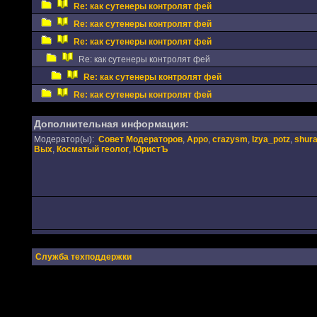
Re: как сутенеры контролят фей
Re: как сутенеры контролят фей
Re: как сутенеры контролят фей
Re: как сутенеры контролят фей
Re: как сутенеры контролят фей
Re: как сутенеры контролят фей
Дополнительная информация:
Модератор(ы):
Совет Модераторов
,
Appo
,
crazysm
,
Izya_potz
,
shur
Вых
,
Косматый геолог
,
ЮристЪ
Служба техподдержки