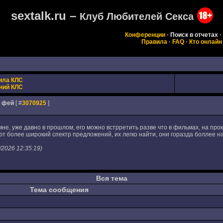
sextalk.ru –
Клуб Любителей Секса
Конференции
·
Поиск в отчетах
·
Правила
·
FAQ
·
Кто онлайн
ила КЛС
ний КЛС
т фей
[ #
3070925
]
мне, уже давно в прошлом, его можно встрретить разве что в фильмах, на п
ют более широкий спектр предложений, их легко найти, они горазда боллее 
2026 12:35:19)
Вся тема
Тема сообщения