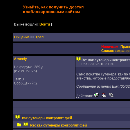
Узнайте, как получить доступ
к заблокированным сайтам
Вы не вошли
[
Войти
]
Oбщение
>>
Трёп
Новичкам:
Прав
Список сокраще
Arseniy
Re: как сутенеры контроля
05/03/2026 10:37:20
На форуме: 289 д
(с 23/10/2025)
Само понятие сутенера, как по 
агенства, которые предоставля
Тем: 0
Сообщений: 2
Сообщение изменил Вых (05/03/
Действия:
как сутенеры контролят фей
Re: как сутенеры контролят фей