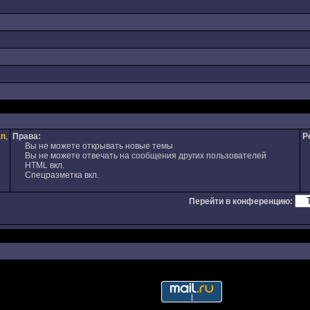
an
,
Права:
Р
Вы не можете открывать новые темы
Вы не можете отвечать на сообщения других пользователей
HTML вкл.
Спецразметка вкл.
Перейти в конференцию: