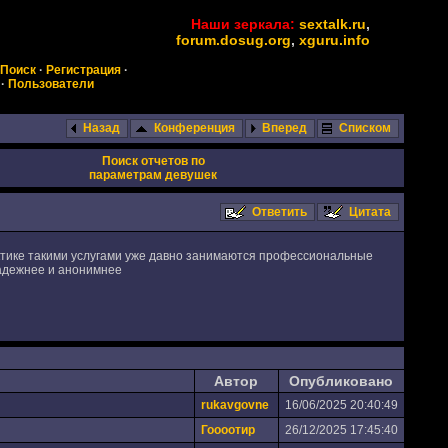
Наши зеркала:
sextalk.ru
,
forum.dosug.org
,
xguru.info
Поиск
·
Регистрация
·
·
Пользователи
Назад
Конференция
Вперед
Списком
Поиск отчетов по
параметрам девушек
Ответить
Цитата
роктике такими услугами уже давно занимаются профессиональные
надежнее и анонимнее
Автор
Опубликовано
rukavgovne
16/06/2025 20:40:49
Гоооотир
26/12/2025 17:45:40