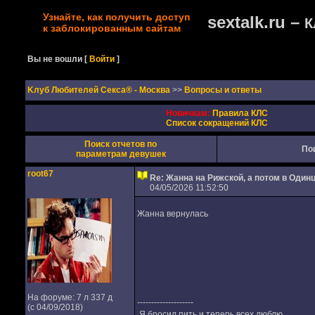
Узнайте, как получить доступ
sextalk.ru –
К
к заблокированным сайтам
Вы не вошли
[
Войти
]
Kлуб Любителей Секса® - Москва
>>
Вопросы и ответы
Новичкам:
Правила КЛС
Список сокращений КЛС
Поиск отчетов по
По
параметрам девушек
root67
Re: Жанна на Рижской, а потом в Один
04/05/2026 11:52:50
Жанна вернулась
На форуме: 7 л 337 д
--------------------
(с 04/09/2018)
Я бросил пить и теперь всех люблю.