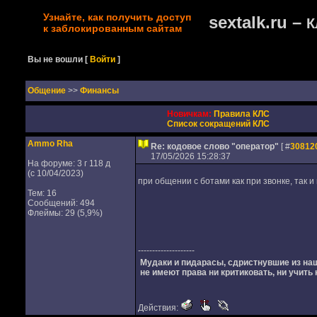
Узнайте, как получить доступ
sextalk.ru –
К
к заблокированным сайтам
Вы не вошли
[
Войти
]
Oбщение
>>
Финансы
Новичкам:
Правила КЛС
Список сокращений КЛС
Ammo Rha
Re: кодовое слово "оператор"
[ #
30812
17/05/2026 15:28:37
На форуме: 3 г 118 д
(с 10/04/2023)
при общении с ботами как при звонке, так и 
Тем: 16
Сообщений: 494
Флеймы: 29 (5,9%)
--------------------
Мудаки и пидарасы, сдристнувшие из на
не имеют права ни критиковать, ни учить 
Действия: