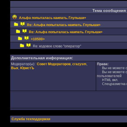
Тема сообщения
Альфа попыталась наипать. Глупыши+
Re: Альфа попыталась наипать. Глупыши+
Re: Альфа попыталась наипать. Глупыши+
+10500+
Re: кодовое слово "оператор"
Дополнительная информация:
Модератор(ы):
Совет Модераторов
,
crazysm
,
Права:
Вых
,
ЮристЪ
Вы не можете от
Вы не можете от
пользователей
HTML вкл.
Спецразметка в
Служба техподдержки