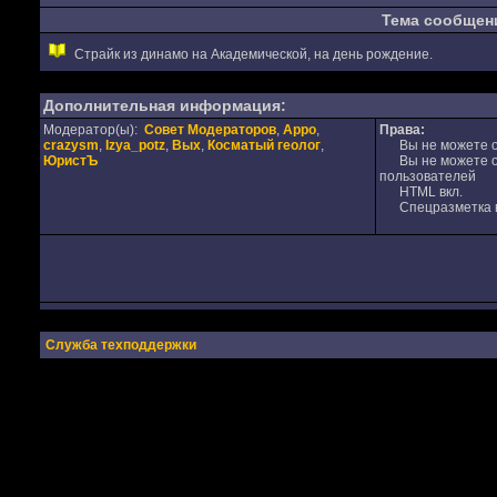
Тема сообщен
Страйк из динамо на Академической, на день рождение.
Дополнительная информация:
Модератор(ы):
Совет Модераторов
,
Appo
,
Права:
crazysm
,
Izya_potz
,
Вых
,
Косматый геолог
,
Вы не можете от
ЮристЪ
Вы не можете от
пользователей
HTML вкл.
Спецразметка в
Служба техподдержки