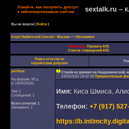
Узнайте, как получить доступ
sextalk.ru –
К
к заблокированным сайтам
Вы не вошли
[
Войти
]
Kлуб Любителей Секса® - Москва
>>
Обломинго
Новичкам:
Правила КЛС
Список сокращений КЛС
Поиск отчетов по
По
параметрам девушек
pertinax
Страйк из динамо на Академической, н
24/05/2026 19:42:39
Прикреплённые ф
На форуме: 80 д
(с 19/05/2026)
Имя:
Киса Шмиса, Алис
Тем: 1
Сообщений: 1
Всего отчетов:
1
Телефон:
+7 (917) 527
Обломинго: 1
https://b.intimcity.digi