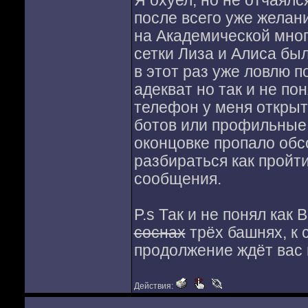
Я охуел, но не отчаялс
после всего уже желани
на Академической мног
сетки Лиза и Алиса был
в этот раз уже ловлю п
адекват но так и не по
телефон у меня открыт 
ботов или профильные
оконцовке пропало обс
разбираться как пройти
сообщения.
P.s Так и не понял как
соснах
трёх башнях, к 
продолжение ждёт вас 
Действия: